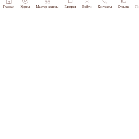
Главная
Курсы
Мастер-классы
Галерея
Войти
Контакты
Отзывы
По