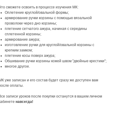
Что сможете освоить в процессе изучения МК:
Оплетение круглой/овальной формы;
армирование ручки корзины с помощью вязальной
проволоки через дно корзины;
плетение сетчатого ажура, начиная с середины
сплетенной корзины;
армирование ажура;
изготовление ручки для круглой/овальной корзины с
крепким замком;
плетение косы поверх ажура;
Обшивание ручки корзины кожей швом "двойные крестики";
многое другое.
МК уже записан и его состав будет сразу же доступен вам
после оплаты.
Все записи уроков после покупки останутся в вашем личном
кабинете
навсегда!