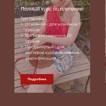
Полный курс по плетению
Три тарифа:
Основной - для новичков 17
уроков
ВИП - для новичков 20
уроков
Продвинутый - для
мастеров курс повышения
квалификации
Подробнее