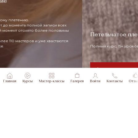
Петельчатое плетение
Полный курс, 15+ уроков, доступ навсегда.
Зарегистрироваться
Главная
Курсы
Мастер-классы
Галерея
Войти
Контакты
Отзы
Отчетная анкета
участника Интенсива
"Продуктовая линейка