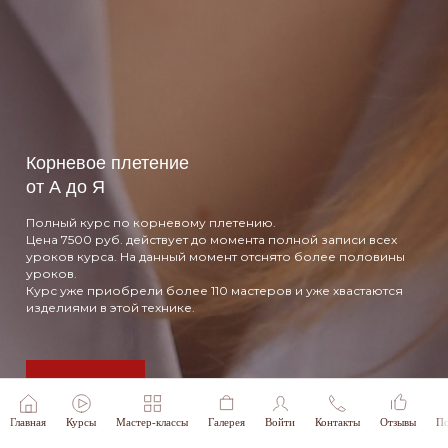
Корневое плетение
от А до Я
Полный курс по корневому плетению.
Цена 7500 руб. действует до момента полной записи всех
уроков курса. На данный момент отснято более половины
уроков.
Курс уже приобрели более 110 мастеров и уже хвастаются
изделиями в этой технике.
Подробнее
Главная
Курсы
Мастер-классы
Галерея
Войти
Контакты
Отзывы
По