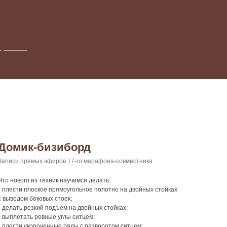
Домик-бизиборд
Записи прямых эфиров 17-го марафона-совместника
Что нового из техник научимся делать:
* плести плоское прямоугольное полотно на двойных стойках
с выводом боковых стоек;
* делать резкий подъем на двойных стойках;
* выплетать ровные углы ситцем;
* плести укороченные ряды с разворотом ситцем;