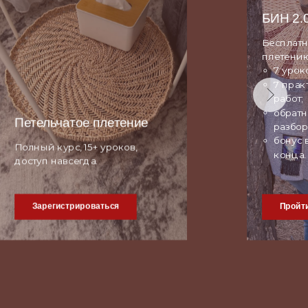
БИН 2.0
Бесплатный интенсив п
плетению из бумажной л
7 уроков об азах плете
7 практических дома
работ;
обратная связь с под
ое плетение
разбором ДЗ;
бонус всем, кто пройд
 15+ уроков,
конца.
гда.
Пройти
ироваться