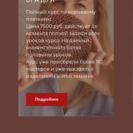
т А до Я
лный курс по корневому
етению.
на 7500 руб. действует до
мента полной записи всех
оков курса. На данный
мент отснято более
Петельчат
ловины уроков.
рс уже приобрели более 110
Полный курс,
стеров и уже хвастаются
доступ навсе
делиями в этой технике.
Зарегистр
Подробнее