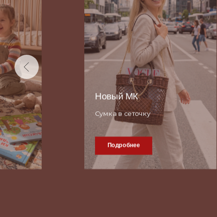
о
По
пл
Це
мо
ур
мо
по
Новый МК
Ку
ма
Сумка в сеточку
из
Подробнее