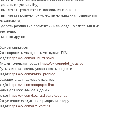
* делать косую загибку;
* выплетать ручку-косы с началом из корзины;
* выплетать ровную прямоугольную крышку с подъемным
механизмом;
* делать различные элементы бизиборда на плетении и из
плетения;
* многое другое!
Эфиры спикеров:
Как сохранить молодость методами ТКМ -
ведёт
https://vk.com/dr_burdinskiy
Фишки Телеграм - ведёт
https://vk.com/pleti_krasivo
Путь клиента - зачем упаковывать соц сети -
ведёт
https://vk.com/katrin_problog
Сухоцветы для декора открыток -
ведёт
https://vk.com/ecopaper.line
Ручка для корзины от А до Я -
ведёт
https://vk.com/kozha.dlya.rukodeliya
Как успешно сходить на ярмарку мастеру -
ведёт
https://vk.com/a.z_korzina