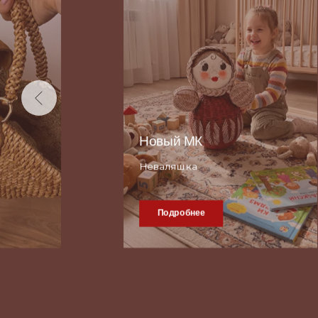
Новый МК
Неваляшка
Подробнее