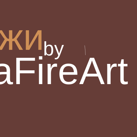
жи
by
FireArt