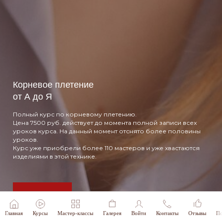
Петельчатое плетение
Полный курс, 15+ уроков, доступ навсегда.
Зарегистрироваться
Главная
Курсы
Мастер-классы
Галерея
Войти
Контакты
Отзывы
По