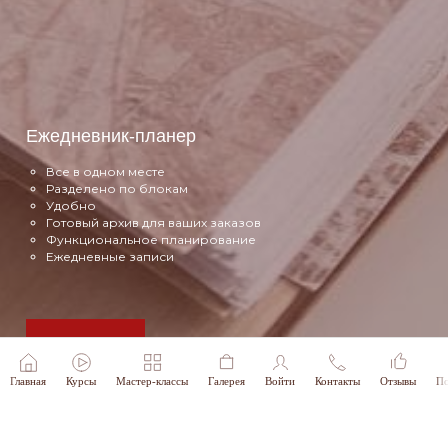
Ежедневник-планер
Все в одном месте
Разделено по блокам
Удобно
Готовый архив для ваших заказов
Функциональное планирование
Ежедневные записи
Подробнее
Главная
Курсы
Мастер-классы
Галерея
Войти
Контакты
Отзывы
По