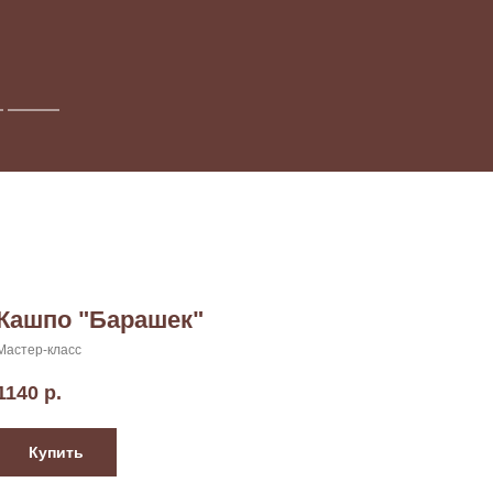
Кашпо "Барашек"
Мастер-класс
1140
р.
Купить