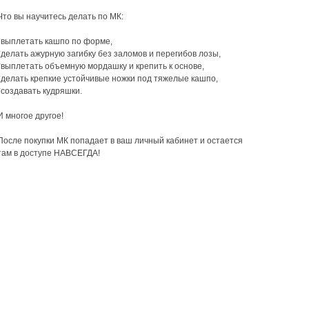
Что вы научитесь делать по МК:
*выплетать кашпо по форме,
*делать ажурную загибку без заломов и перегибов лозы,
*выплетать объемную мордашку и крепить к основе,
*делать крепкие устойчивые ножки под тяжелые кашпо,
*создавать кудряшки.
И многое другое!
После покупки МК попадает в ваш личный кабинет и остается
там в доступе НАВСЕГДА!