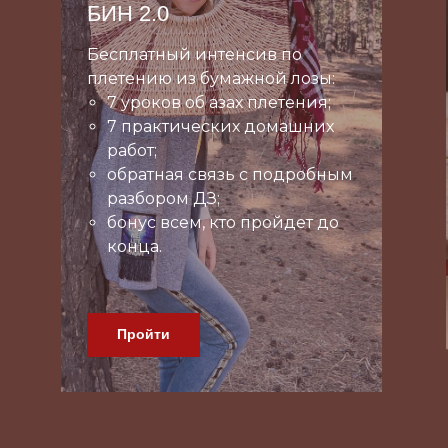
Ежедневник-планер
Все в одном месте
Разделено по блокам
Удобно
Готовый архив для ваших
заказов
Функциональное
планирование
Ежедневные записи
Подробнее