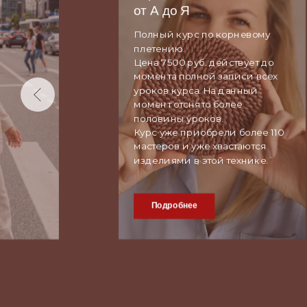
от А до Я
Полный курс по корневому
плетению.
Цена 7500 руб. действует до
момента полной записи всех
уроков курса. На данный
момент отснято более
половины уроков.
Курс уже приобрели более 110
мастеров и уже хвастаются
изделиями в этой технике.
Подробнее