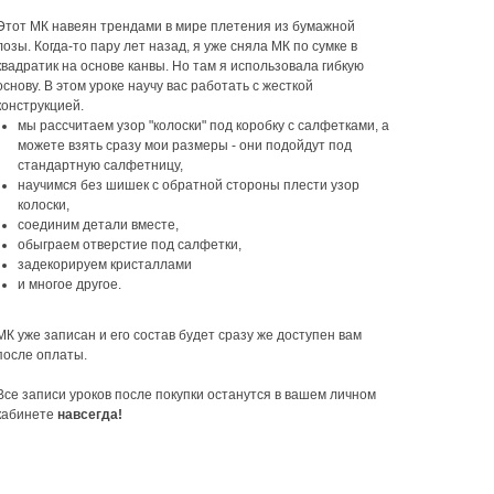
Этот МК навеян трендами в мире плетения из бумажной
лозы. Когда-то пару лет назад, я уже сняла МК по сумке в
квадратик на основе канвы. Но там я использовала гибкую
основу. В этом уроке научу вас работать с жесткой
конструкцией.
мы рассчитаем узор "колоски" под коробку с салфетками, а
можете взять сразу мои размеры - они подойдут под
стандартную салфетницу,
научимся без шишек с обратной стороны плести узор
колоски,
соединим детали вместе,
обыграем отверстие под салфетки,
задекорируем кристаллами
и многое другое.
МК уже записан и его состав будет сразу же доступен вам
после оплаты.
Все записи уроков после покупки останутся в вашем личном
кабинете
навсегда!