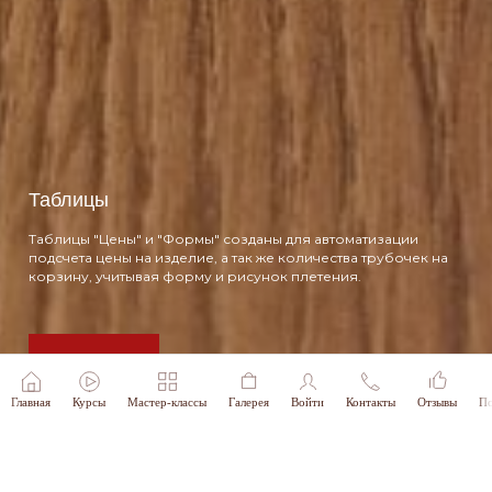
Таблицы
Таблицы "Цены" и "Формы" созданы для автоматизации
подсчета цены на изделие, а так же количества трубочек на
корзину, учитывая форму и рисунок плетения.
Подробнее
Главная
Курсы
Мастер-классы
Галерея
Войти
Контакты
Отзывы
По