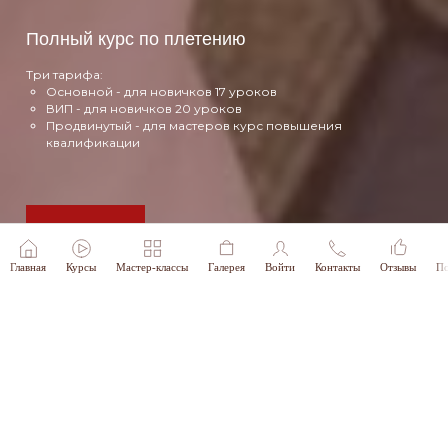
Полный курс по плетению
Три тарифа:
Основной - для новичков 17 уроков
ВИП - для новичков 20 уроков
Продвинутый - для мастеров курс повышения
квалификации
Подробнее
Главная
Курсы
Мастер-классы
Галерея
Войти
Контакты
Отзывы
По