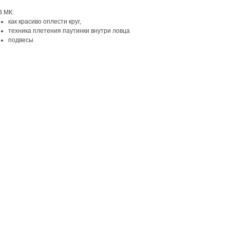
В МК:
как красиво оплести круг,
техника плетения паутинки внутри ловца
подвесы