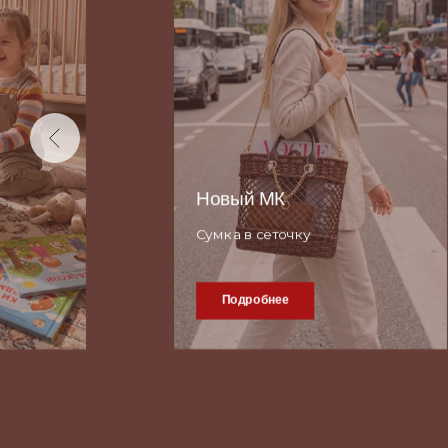
от А до Я
Полный курс по корневому
плетению.
Цена 7500 руб. действует до
момента полной записи всех
уроков курса. На данный
момент отснято более
половины уроков.
Курс уже приобрели более 110
мастеров и уже хвастаются
изделиями в этой технике.
Подробнее