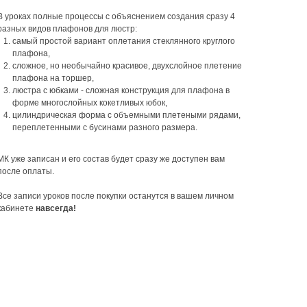
В уроках полные процессы с объяснением создания сразу 4
разных видов плафонов для люстр:
самый простой вариант оплетания стеклянного круглого
плафона,
сложное, но необычайно красивое, двухслойное плетение
плафона на торшер,
люстра с юбками - сложная конструкция для плафона в
форме многослойных кокетливых юбок,
цилиндрическая форма с объемными плетеными рядами,
переплетенными с бусинами разного размера.
МК уже записан и его состав будет сразу же доступен вам
после оплаты.
Все записи уроков после покупки останутся в вашем личном
кабинете
навсегда!