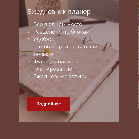
Ежедневник-планер
Все в одном месте
Разделено по блокам
Удобно
Готовый архив для ваших
заказов
Функциональное
планирование
Ежедневные записи
Подробнее