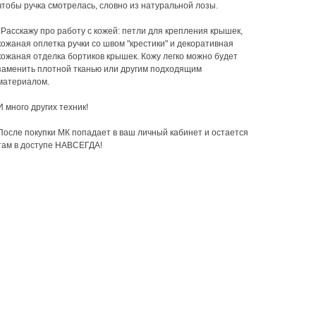
чтобы ручка смотрелась, словно из натуральной лозы.
⠀
*Расскажу про работу с кожей: петли для крепления крышек,
кожаная оплетка ручки со швом "крестики" и декоративная
кожаная отделка бортиков крышек. Кожу легко можно будет
заменить плотной тканью или другим подходящим
материалом.
⠀
И много других техник!
После покупки МК попадает в ваш личный кабинет и остается
там в доступе НАВСЕГДА!