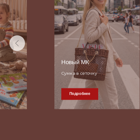
от А до Я
Полный курс по корневому
плетению.
Цена 7500 руб. действует до
момента полной записи всех
уроков курса. На данный
момент отснято более
половины уроков.
Курс уже приобрели более 110
мастеров и уже хвастаются
изделиями в этой технике.
Подробнее