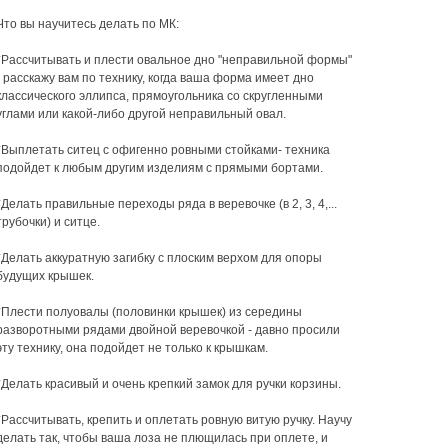
Что вы научитесь делать по МК:
*Рассчитывать и плести овальное дно "неправильной формы"
- расскажу вам по технику, когда ваша форма имеет дно
классического эллипса, прямоугольника со скругленными
углами или какой-либо другой неправильный овал.
⠀
*Выплетать ситец с офигенно ровными стойками- техника
подойдет к любым другим изделиям с прямыми бортами.
⠀
*Делать правильные переходы ряда в веревочке (в 2, 3, 4,...
трубочки) и ситце.
⠀
*Делать аккуратную загибку с плоским верхом для опоры
будущих крышек.
⠀
*Плести полуовалы (половинки крышек) из середины
разворотными рядами двойной веревочкой - давно просили
эту технику, она подойдет не только к крышкам.
⠀
*Делать красивый и очень крепкий замок для ручки корзины.
⠀
*Рассчитывать, крепить и оплетать ровную витую ручку. Научу
делать так, чтобы ваша лоза не плющилась при оплете, и