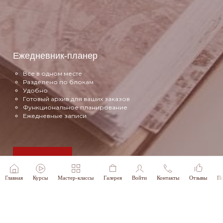
Ежедневник-планер
Все в одном месте
Разделено по блокам
Удобно
Готовый архив для ваших заказов
Функциональное планирование
Ежедневные записи
Подробнее
Главная
Курсы
Мастер-классы
Галерея
Войти
Контакты
Отзывы
По