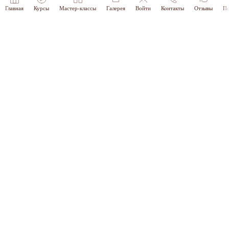
Главная
Курсы
Мастер-классы
Галерея
Войти
Контакты
Отзывы
По