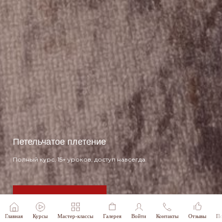
Петельчатое плетение
Полный курс, 15+ уроков, доступ навсегда.
Зарегистрироваться
Главная
Курсы
Мастер-классы
Галерея
Войти
Контакты
Отзывы
По