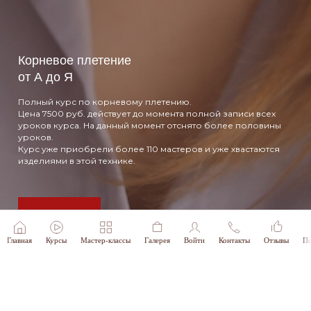
Корневое плетение
от А до Я
Полный курс по корневому плетению.
Цена 7500 руб. действует до момента полной записи всех
уроков курса. На данный момент отснято более половины
уроков.
Курс уже приобрели более 110 мастеров и уже хвастаются
изделиями в этой технике.
Подробнее
Главная
Курсы
Мастер-классы
Галерея
Войти
Контакты
Отзывы
По
Согласие на получение рекламной рассылки