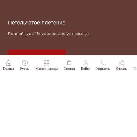
Петельчатое плетение
Полный курс, 15+ уроков, доступ навсегда.
Зарегистрироваться
Главная
Курсы
Мастер-классы
Галерея
Войти
Контакты
Отзывы
По