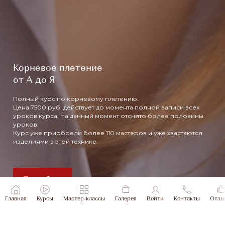
Корневое плетение
от А до Я
Полный курс по корневому плетению.
Цена 7500 руб. действует до момента полной записи всех
уроков курса. На данный момент отснято более половины
уроков.
Курс уже приобрели более 110 мастеров и уже хвастаются
изделиями в этой технике.
Подробнее
Главная
Курсы
Мастер-классы
Галерея
Войти
Контакты
Отзы