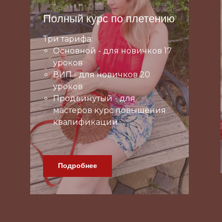
Полный курс по плетению
Три тарифа:
Основной - для новичков 17
уроков
ВИП - для новичков 20
уроков
Продвинутый - для
мастеров курс повышения
квалификации
Подробнее