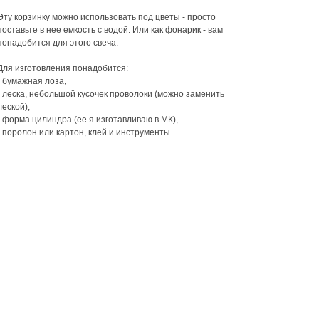
Эту корзинку можно использовать под цветы - просто
поставьте в нее емкость с водой. Или как фонарик - вам
понадобится для этого свеча.
Для изготовления понадобится:
• бумажная лоза,
• леска, небольшой кусочек проволоки (можно заменить
леской),
• форма цилиндра (ее я изготавливаю в МК),
• поролон или картон, клей и инструменты.