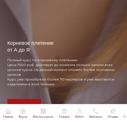
Корневое плетение
от А до Я
Полный курс по корневому плетению.
Цена 7500 руб. действует до момента полной записи всех
уроков курса. На данный момент отснято более половины
уроков.
Курс уже приобрели более 110 мастеров и уже хвастаются
изделиями в этой технике.
Подробнее
Главная
Курсы
Мастер-классы
Галерея
Войти
Контакты
Отзывы
По